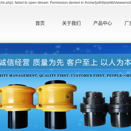
e.php): failed to open stream: Permission denied in /home/jydh6jeyldbh/wwwroot/
首页
关于我们
产品中心
厂
公司简介
内蒙古齿式联轴器
资质证书
内蒙古膜片联轴器
内蒙古凸缘联轴器
内蒙古梅花型弹性联轴
内蒙古弹性柱销联轴器
器
内蒙古弹性套柱销联轴
内蒙古弹性柱销齿式联
器
内蒙古滚子链联轴器
轴器
内蒙古轮胎联轴器