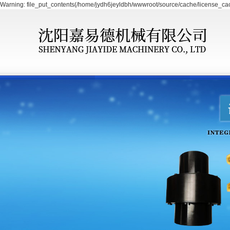
Warning: file_put_contents(/home/jydh6jeyldbh/wwwroot/source/cache/license_cach