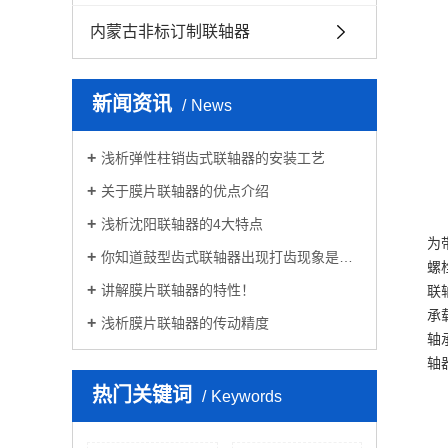
内蒙古非标订制联轴器
新闻资讯
News
浅析弹性柱销齿式联轴器的安装工艺
关于膜片联轴器的优点介绍
浅析沈阳联轴器的4大特点
为
你知道鼓型齿式联轴器出现打齿现象是什么原因？
螺
讲解膜片联轴器的特性！
联
承
浅析膜片联轴器的传动精度
轴
轴
热门关键词
Keywords