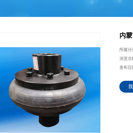
内蒙古弹性块联轴器
内蒙古蛇形弹簧联轴器
内蒙古摩擦式安全联轴
内蒙
内蒙古十字轴式万向联
器
内蒙古胀套
轴器
所属分
浏览次
内蒙古非标订制联轴器
发布日
我