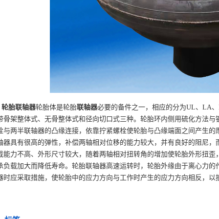
轮胎联轴器
轮胎体是轮胎
联轴器
必要的备件之一，相应的分为UL、LA
带骨架整体式、无骨整体式和径向切口式三种。轮胎环内侧用硫化方法与
栓与两半联轴器的凸缘连接，依靠拧紧螺栓使轮胎与凸缘端面之间产生的
轴器具有很高的弹性，补偿两轴相对位移的能力较大，并有良好的阻尼，
载能力不高、外形尺寸较大，随着两轴相对扭转角的增加使轮胎外形扭歪
承负载加大而降低寿命。轮胎联轴器高速运转时，轮胎外缘由于离心力的
器时应采取措施，使轮胎中的应力方向与工作时产生的应力方向相反，以