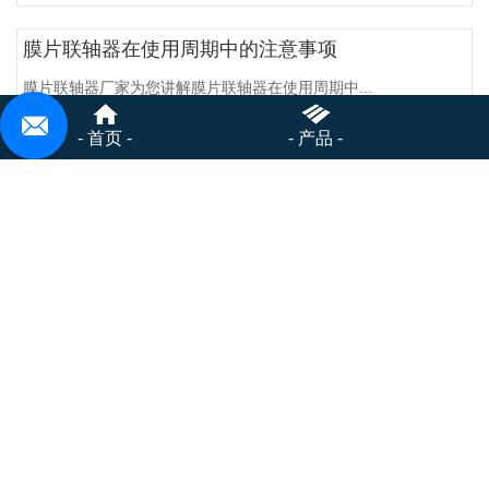
膜片联轴器在使用周期中的注意事项
膜片联轴器厂家为您讲解膜片联轴器在使用周期中...
- 首页 -
- 产品 -
膜片联轴器安装与维护的注意事项
膜片联轴器通过膜片的弹性变形来补偿连接两轴的...
膜片联轴器安装拆装的常见问题
膜片联轴器安裝拆装常见问题有这些？大伙儿在开...
联轴器是减速器的动力输出装置
联轴器具有的可移动性，而且能够具有很好的补偿...
万向联轴器安装前事项及减振特性