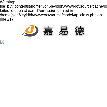
Warning:
file_put_contents(/home/jydh6jeyldbh/wwwroot/source/cache/l
failed to open stream: Permission denied in
/home/jydh6jeyldbh/wwwroot/source/model/api.class.php on
line 217