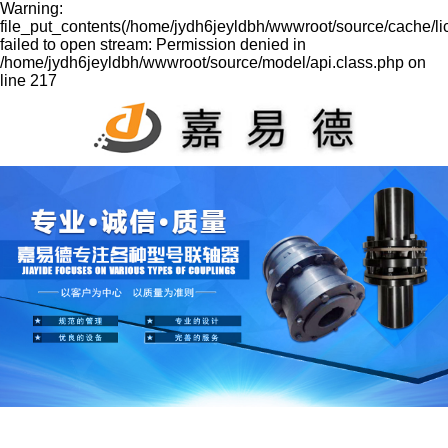
Warning:
file_put_contents(/home/jydh6jeyldbh/wwwroot/source/cache/l
failed to open stream: Permission denied in
/home/jydh6jeyldbh/wwwroot/source/model/api.class.php on
line 217