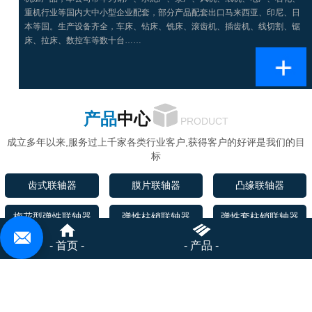
重机行业等国内大中小型企业配套，部分产品配套出口马来西亚、印尼、日
本等国。生产设备齐全，车床、钻床、铣床、滚齿机、插齿机、线切割、锯
床、拉床、数控车等数十台……
产品
中心
PRODUCT
成立多年以来,服务过上千家各类行业客户,获得客户的好评是我们的目
标
齿式联轴器
膜片联轴器
凸缘联轴器
梅花型弹性联轴器
弹性柱销联轴器
弹性套柱销联轴器
- 首页 -
- 产品 -
弹性柱销齿式联轴器
滚子链联轴器
轮胎联轴器
弹性块联轴器
蛇形弹簧联轴器
摩擦式安全联轴器
十字轴式万向联轴器
胀套
非标订制联轴器