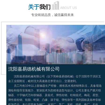
关于
我们
ABOUT US
专业铸就品质，诚信赢得未来
沈阳嘉易德机械有限公司
沈阳嘉易德机械有限公司（以下简称嘉易德机械）位于沈阳市于洪区五
金工业园附近，毗邻沈大高速路北李官出口，交通便利。
员工均有10年以上联轴器生产经验，拥有高水准的销售队伍，具备现场
测绘和指导安装能力，资深技术为您精准选型与设计。公司主要生产膜片联
轴器、十字轴式万向联轴器、及齿式、弹性柱销、柱销齿式、梅花、星型、
弹性套柱销、轮胎、蛇簧、凸缘、滚子链、弹性块等一系列国标及各种非标
机加产品，本公司常年为钢厂、水泥厂、泵厂、风机、纸机、电厂、石化、