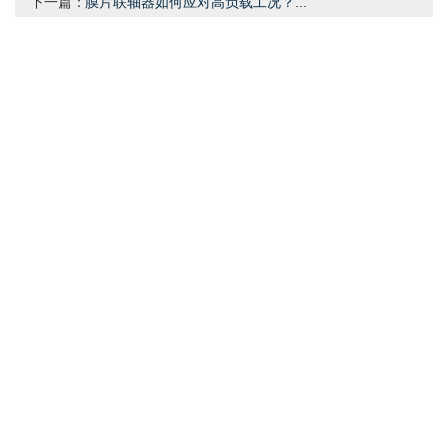
下一篇：
膜片联轴器如何应对高负载工况？...